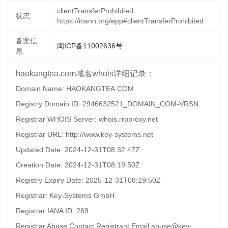
clientTransferProhibited
状态
https://icann.org/epp#clientTransferProhibited
备案信
闽ICP备11002636号
息
haokangtea.com域名whois详细记录：
Domain Name: HAOKANGTEA.COM
Registry Domain ID: 2946632521_DOMAIN_COM-VRSN
Registrar WHOIS Server: whois.rrpproxy.net
Registrar URL: http://www.key-systems.net
Updated Date: 2024-12-31T08:32:47Z
Creation Date: 2024-12-31T08:19:50Z
Registry Expiry Date: 2025-12-31T08:19:50Z
Registrar: Key-Systems GmbH
Registrar IANA ID: 269
Registrar Abuse Contact Registrant Email:abuse@key-