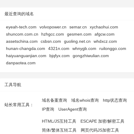
最近查询的域名
eyeah-tech.com
volvopower.cn
semar.cn
xychaohui.com
shuncom.com.cn
hzhgcc.com
gesmen.com
afgcw.com
assetschina.com
csbsn.com
guoling.net.cn
whdxcz.com
hunan-changda.com
4321n.com
whnygb.com
ruilonggo.com
haiyuanguanjian.com
bjqfyx.com
gongzhiwulian.com
danpaotea.com
工具导航
域名备案查询
域名whois查询
http状态查询
站长常用工具：
IP查询
UserAgent查询
HTML/JS互转工具
ESCAPE 加密/解密工具
简体/繁体互转工具
网页代码JS加密工具