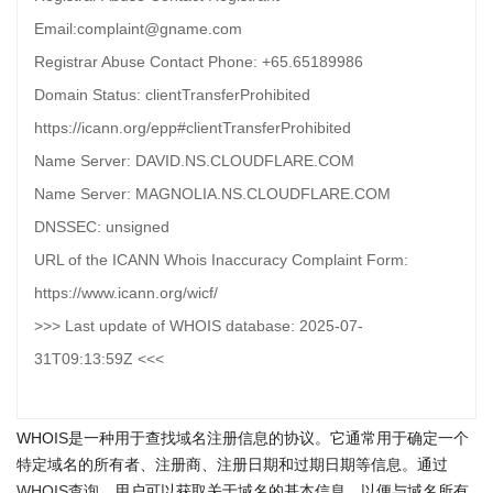
Email:complaint@gname.com
Registrar Abuse Contact Phone: +65.65189986
Domain Status: clientTransferProhibited
https://icann.org/epp#clientTransferProhibited
Name Server: DAVID.NS.CLOUDFLARE.COM
Name Server: MAGNOLIA.NS.CLOUDFLARE.COM
DNSSEC: unsigned
URL of the ICANN Whois Inaccuracy Complaint Form:
https://www.icann.org/wicf/
>>> Last update of WHOIS database: 2025-07-
31T09:13:59Z <<<
WHOIS是一种用于查找域名注册信息的协议。它通常用于确定一个
特定域名的所有者、注册商、注册日期和过期日期等信息。通过
WHOIS查询
，用户可以获取关于域名的基本信息，以便与域名所有