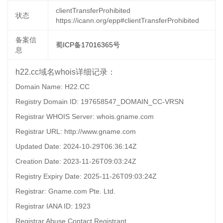
clientTransferProhibited
状态
https://icann.org/epp#clientTransferProhibited
备案信
蜀ICP备17016365号
息
h22.cc域名whois详细记录：
Domain Name: H22.CC
Registry Domain ID: 197658547_DOMAIN_CC-VRSN
Registrar WHOIS Server: whois.gname.com
Registrar URL: http://www.gname.com
Updated Date: 2024-10-29T06:36:14Z
Creation Date: 2023-11-26T09:03:24Z
Registry Expiry Date: 2025-11-26T09:03:24Z
Registrar: Gname.com Pte. Ltd.
Registrar IANA ID: 1923
Registrar Abuse Contact Registrant