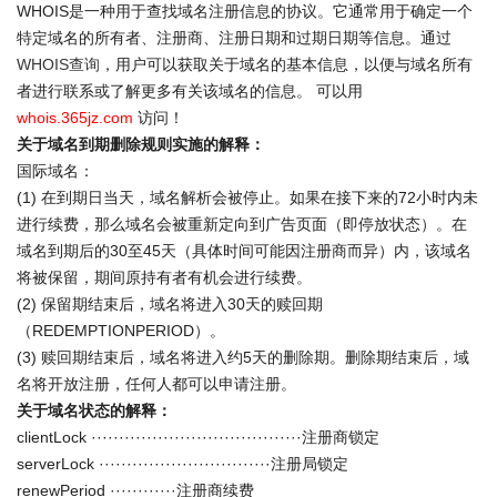
WHOIS是一种用于查找域名注册信息的协议。它通常用于确定一个
特定域名的所有者、注册商、注册日期和过期日期等信息。通过
WHOIS查询
，用户可以获取关于域名的基本信息，以便与域名所有
者进行联系或了解更多有关该域名的信息。 可以用
whois.365jz.com
访问！
关于域名到期删除规则实施的解释：
国际域名：
(1) 在到期日当天，域名解析会被停止。如果在接下来的72小时内未
进行续费，那么域名会被重新定向到广告页面（即停放状态）。在
域名到期后的30至45天（具体时间可能因注册商而异）内，该域名
将被保留，期间原持有者有机会进行续费。
(2) 保留期结束后，域名将进入30天的赎回期
（REDEMPTIONPERIOD）。
(3) 赎回期结束后，域名将进入约5天的删除期。删除期结束后，域
名将开放注册，任何人都可以申请注册。
关于域名状态的解释：
clientLock ······································注册商锁定
serverLock ·······························注册局锁定
renewPeriod ············注册商续费