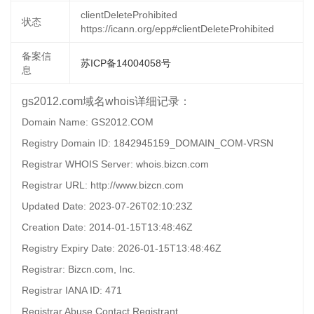
clientDeleteProhibited
状态
https://icann.org/epp#clientDeleteProhibited
备案信
苏ICP备14004058号
息
gs2012.com域名whois详细记录：
Domain Name: GS2012.COM
Registry Domain ID: 1842945159_DOMAIN_COM-VRSN
Registrar WHOIS Server: whois.bizcn.com
Registrar URL: http://www.bizcn.com
Updated Date: 2023-07-26T02:10:23Z
Creation Date: 2014-01-15T13:48:46Z
Registry Expiry Date: 2026-01-15T13:48:46Z
Registrar: Bizcn.com, Inc.
Registrar IANA ID: 471
Registrar Abuse Contact Registrant