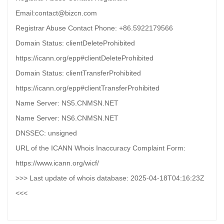
Email:contact@bizcn.com
Registrar Abuse Contact Phone: +86.5922179566
Domain Status: clientDeleteProhibited
https://icann.org/epp#clientDeleteProhibited
Domain Status: clientTransferProhibited
https://icann.org/epp#clientTransferProhibited
Name Server: NS5.CNMSN.NET
Name Server: NS6.CNMSN.NET
DNSSEC: unsigned
URL of the ICANN Whois Inaccuracy Complaint Form:
https://www.icann.org/wicf/
>>> Last update of whois database: 2025-04-18T04:16:23Z
<<<