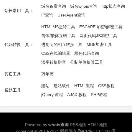
域名备案查询
域名whois查询
http状态查询
站长常用工具：
IP查询
UserAgent查询
HTML/JS互转工具
ESCAPE 加密/解密工具
简体/繁体互转工具
网页代码JS加密工具
代码转换工具：
进制间的相互转换工具
MD5加密工具
CSS在线编辑器
颜色代码查询
汉字转换拼音
公制单位换算工具
其它工具：
万年历
建站
建站软件
HTML教程
CSS教程
帮助工具：
jQuery 教程
AJAX 教程
PHP教程
Powered by
whois查询
RSS地图
HTML地图
copyright © 2013-2024 版权所有
鄂ICP备17013400号