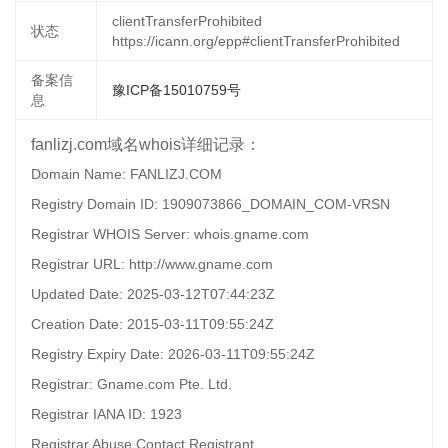
clientTransferProhibited
状态
https://icann.org/epp#clientTransferProhibited
备案信
豫ICP备15010759号
息
fanlizj.com域名whois详细记录：
Domain Name: FANLIZJ.COM
Registry Domain ID: 1909073866_DOMAIN_COM-VRSN
Registrar WHOIS Server: whois.gname.com
Registrar URL: http://www.gname.com
Updated Date: 2025-03-12T07:44:23Z
Creation Date: 2015-03-11T09:55:24Z
Registry Expiry Date: 2026-03-11T09:55:24Z
Registrar: Gname.com Pte. Ltd.
Registrar IANA ID: 1923
Registrar Abuse Contact Registrant