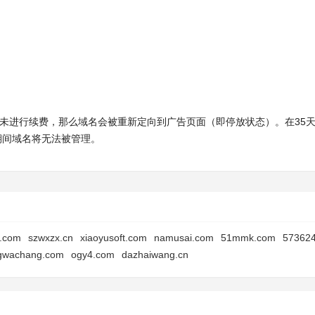
时内未进行续费，那么域名会被重新定向到广告页面（即停放状态）。在35
此期间域名将无法被管理。
h.com
szwxzx.cn
xiaoyusoft.com
namusai.com
51mmk.com
573624
gwachang.com
ogy4.com
dazhaiwang.cn