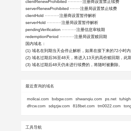
clientRenewProhibited ··········注册商设置禁止续费
serverRenewProhibited ·······注册局设置禁止续费
clientHold ··········注册商设置暂停解析
serverHold ··········注册局设置暂停解析
pendingVerification ··········注册信息审核期
redemptionPeriod ··········注册局设置赎回期
国内域名：
(1) 域名在到期当天会停止解析，如果在接下来的72小
(2) 域名过期后36至48天，将进入13天的高价赎回期，
(3) 域名过期后48天仍未进行续费的，将随时被删除。
最近查询的域名
molicai.com
bxbgw.com
shwanqiu.com
ps.net
tuhig
dfrcw.com
sdqzjw.com
818bet.com
tm0022.com
ton
工具导航