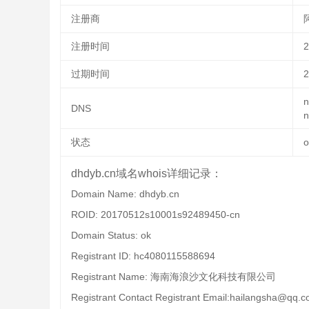
注册商
注册时间
2
过期时间
2
n
DNS
n
状态
o
dhdyb.cn域名whois详细记录：
Domain Name: dhdyb.cn
ROID: 20170512s10001s92489450-cn
Domain Status: ok
Registrant ID: hc4080115588694
Registrant Name: 海南海浪沙文化科技有限公司
Registrant Contact Registrant Email:hailangsha@qq.