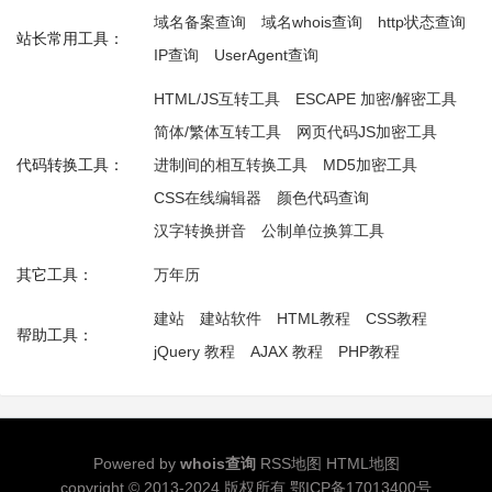
域名备案查询
域名whois查询
http状态查询
站长常用工具：
IP查询
UserAgent查询
HTML/JS互转工具
ESCAPE 加密/解密工具
简体/繁体互转工具
网页代码JS加密工具
代码转换工具：
进制间的相互转换工具
MD5加密工具
CSS在线编辑器
颜色代码查询
汉字转换拼音
公制单位换算工具
其它工具：
万年历
建站
建站软件
HTML教程
CSS教程
帮助工具：
jQuery 教程
AJAX 教程
PHP教程
Powered by
whois查询
RSS地图
HTML地图
copyright © 2013-2024 版权所有
鄂ICP备17013400号