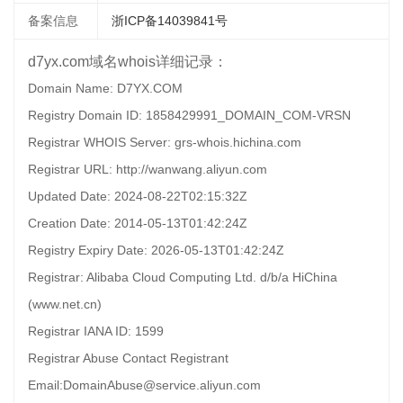
备案信息
浙ICP备14039841号
d7yx.com域名whois详细记录：
Domain Name: D7YX.COM
Registry Domain ID: 1858429991_DOMAIN_COM-VRSN
Registrar WHOIS Server: grs-whois.hichina.com
Registrar URL: http://wanwang.aliyun.com
Updated Date: 2024-08-22T02:15:32Z
Creation Date: 2014-05-13T01:42:24Z
Registry Expiry Date: 2026-05-13T01:42:24Z
Registrar: Alibaba Cloud Computing Ltd. d/b/a HiChina
(www.net.cn)
Registrar IANA ID: 1599
Registrar Abuse Contact Registrant
Email:DomainAbuse@service.aliyun.com