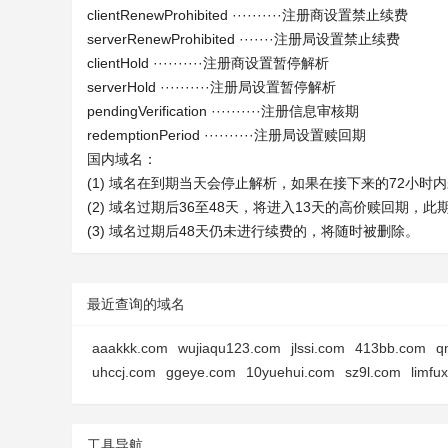
clientRenewProhibited ··········注册商设置禁止续费
serverRenewProhibited ·······注册局设置禁止续费
clientHold ··········注册商设置暂停解析
serverHold ··········注册局设置暂停解析
pendingVerification ··········注册信息审核期
redemptionPeriod ··········注册局设置赎回期
国内域名：
(1) 域名在到期当天会停止解析，如果在接下来的72小
(2) 域名过期后36至48天，将进入13天的高价赎回期，
(3) 域名过期后48天仍未进行续费的，将随时被删除。
最近查询的域名
aaakkk.com
wujiaqu123.com
jlssi.com
413bb.com
q
uhccj.com
ggeye.com
10yuehui.com
sz9l.com
limfu
工具导航