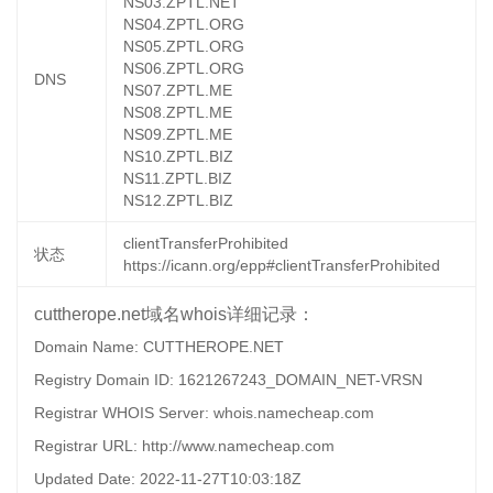
NS03.ZPTL.NET
NS04.ZPTL.ORG
NS05.ZPTL.ORG
NS06.ZPTL.ORG
DNS
NS07.ZPTL.ME
NS08.ZPTL.ME
NS09.ZPTL.ME
NS10.ZPTL.BIZ
NS11.ZPTL.BIZ
NS12.ZPTL.BIZ
clientTransferProhibited
状态
https://icann.org/epp#clientTransferProhibited
cuttherope.net域名whois详细记录：
Domain Name: CUTTHEROPE.NET
Registry Domain ID: 1621267243_DOMAIN_NET-VRSN
Registrar WHOIS Server: whois.namecheap.com
Registrar URL: http://www.namecheap.com
Updated Date: 2022-11-27T10:03:18Z