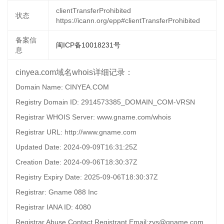
clientTransferProhibited
状态
https://icann.org/epp#clientTransferProhibited
备案信
闽ICP备10018231号
息
cinyea.com域名whois详细记录：
Domain Name: CINYEA.COM
Registry Domain ID: 2914573385_DOMAIN_COM-VRSN
Registrar WHOIS Server: www.gname.com/whois
Registrar URL: http://www.gname.com
Updated Date: 2024-09-09T16:31:25Z
Creation Date: 2024-09-06T18:30:37Z
Registry Expiry Date: 2025-09-06T18:30:37Z
Registrar: Gname 088 Inc
Registrar IANA ID: 4080
Registrar Abuse Contact Registrant Email:zys@gname.com