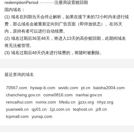
redemptionPeriod ··········注册局设置赎回期
国内域名：
(1) 域名在到期当天会停止解析，如果在接下来的72小时内未进行续
费，那么域名会被重新定向到广告页面（即停放状态）。在35天
内，原持有者可以进行自动续费。
(2) 域名过期后36至48天，将进入13天的高价赎回期，此期间域名
将无法被管理。
(3) 域名过期后48天仍未进行续费的，将随时被删除。
最近查询的域名
70567.com
hyswp-b.com
wvidc.com
pt.cn
baisha2004.com
chancheng.gov.cn
come0816.com
nanhai.gov.cn
rencaihui.com
nxmix.com
hfedu.cn
jjzzx.org
nhyz.org
yuanweb.cn
qy01.cn
1jz.com.cn
teqhost.cn
jz8.cn
tcpmall.com
yunsp.com