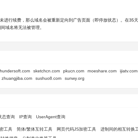
时内未进行续费，那么域名会被重新定向到广告页面（即停放状态）。在35
此期间域名将无法被管理。
thundersoft.com
sketchcn.com
pkucn.com
moeshare.com
ijiatv.com
zhuangjiba.com
sushuo8.com
sunwy.org
p状态查询
IP查询
UserAgent查询
解密工具
简体/繁体互转工具
网页代码JS加密工具
进制间的相互转换