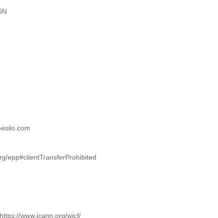
SN
esilo.com
org/epp#clientTransferProhibited
ttps://www.icann.org/wicf/