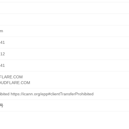
om
:41
:12
:41
FLARE.COM
LOUDFLARE.COM
ibited https://icann.org/epp#clientTransferProhibited
7号