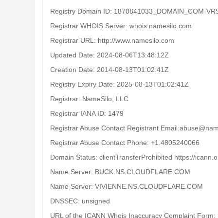
Registry Domain ID: 1870841033_DOMAIN_COM-VR
Registrar WHOIS Server: whois.namesilo.com
Registrar URL: http://www.namesilo.com
Updated Date: 2024-08-06T13:48:12Z
Creation Date: 2014-08-13T01:02:41Z
Registry Expiry Date: 2025-08-13T01:02:41Z
Registrar: NameSilo, LLC
Registrar IANA ID: 1479
Registrar Abuse Contact Registrant Email:abuse@nam
Registrar Abuse Contact Phone: +1.4805240066
Domain Status: clientTransferProhibited https://icann.
Name Server: BUCK.NS.CLOUDFLARE.COM
Name Server: VIVIENNE.NS.CLOUDFLARE.COM
DNSSEC: unsigned
URL of the ICANN Whois Inaccuracy Complaint Form: h