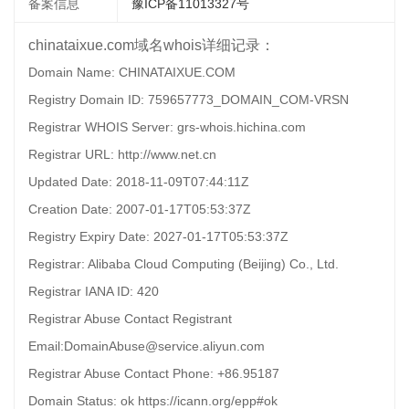
备案信息
豫ICP备11013327号
chinataixue.com域名whois详细记录：
Domain Name: CHINATAIXUE.COM
Registry Domain ID: 759657773_DOMAIN_COM-VRSN
Registrar WHOIS Server: grs-whois.hichina.com
Registrar URL: http://www.net.cn
Updated Date: 2018-11-09T07:44:11Z
Creation Date: 2007-01-17T05:53:37Z
Registry Expiry Date: 2027-01-17T05:53:37Z
Registrar: Alibaba Cloud Computing (Beijing) Co., Ltd.
Registrar IANA ID: 420
Registrar Abuse Contact Registrant
Email:DomainAbuse@service.aliyun.com
Registrar Abuse Contact Phone: +86.95187
Domain Status: ok https://icann.org/epp#ok