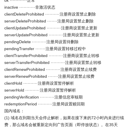
ok ············正常
inactive ···········非激活状态
clientDeleteProhibited ··········注册商设置禁止删除
serverDeleteProhibited ·······注册局设置禁止删除
clientUpdateProhibited ··········注册商设置禁止更新
serverUpdateProhibited ··········注册局设置禁止更新
pendingDelete ··········注册局设置待删除
pendingTransfer ·······注册局设置转移过程中
clientTransferProhibited ··········注册商设置禁止转移
serverTransferProhibited ··········注册局设置禁止转移
clientRenewProhibited ··········注册商设置禁止续费
serverRenewProhibited ·······注册局设置禁止续费
clientHold ··········注册商设置暂停解析
serverHold ··········注册局设置暂停解析
pendingVerification ··········注册信息审核期
redemptionPeriod ··········注册局设置赎回期
国内域名：
(1) 域名在到期当天会停止解析，如果在接下来的72小时内未进行续
费，那么域名会被重新定向到广告页面（即停放状态）。在35天