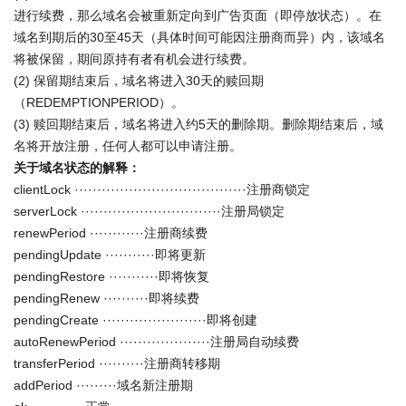
进行续费，那么域名会被重新定向到广告页面（即停放状态）。在
域名到期后的30至45天（具体时间可能因注册商而异）内，该域名
将被保留，期间原持有者有机会进行续费。
(2) 保留期结束后，域名将进入30天的赎回期
（REDEMPTIONPERIOD）。
(3) 赎回期结束后，域名将进入约5天的删除期。删除期结束后，域
名将开放注册，任何人都可以申请注册。
关于域名状态的解释：
clientLock ······································注册商锁定
serverLock ·······························注册局锁定
renewPeriod ············注册商续费
pendingUpdate ···········即将更新
pendingRestore ···········即将恢复
pendingRenew ··········即将续费
pendingCreate ·······················即将创建
autoRenewPeriod ····················注册局自动续费
transferPeriod ··········注册商转移期
addPeriod ·········域名新注册期