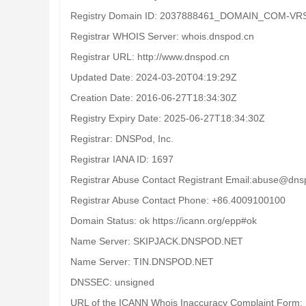
Registry Domain ID: 2037888461_DOMAIN_COM-VR
Registrar WHOIS Server: whois.dnspod.cn
Registrar URL: http://www.dnspod.cn
Updated Date: 2024-03-20T04:19:29Z
Creation Date: 2016-06-27T18:34:30Z
Registry Expiry Date: 2025-06-27T18:34:30Z
Registrar: DNSPod, Inc.
Registrar IANA ID: 1697
Registrar Abuse Contact Registrant Email:abuse@dn
Registrar Abuse Contact Phone: +86.4009100100
Domain Status: ok https://icann.org/epp#ok
Name Server: SKIPJACK.DNSPOD.NET
Name Server: TIN.DNSPOD.NET
DNSSEC: unsigned
URL of the ICANN Whois Inaccuracy Complaint Form: h