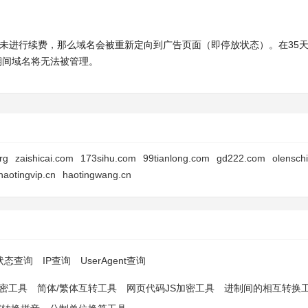
时内未进行续费，那么域名会被重新定向到广告页面（即停放状态）。在35
此期间域名将无法被管理。
rg
zaishicai.com
173sihu.com
99tianlong.com
gd222.com
olensch
haotingvip.cn
haotingwang.cn
p状态查询
IP查询
UserAgent查询
解密工具
简体/繁体互转工具
网页代码JS加密工具
进制间的相互转换