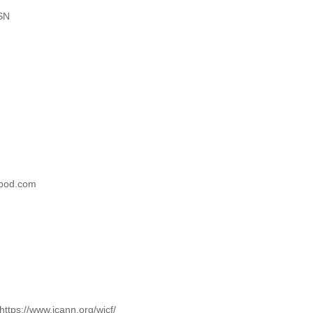
SN
spod.com
ttps://www.icann.org/wicf/