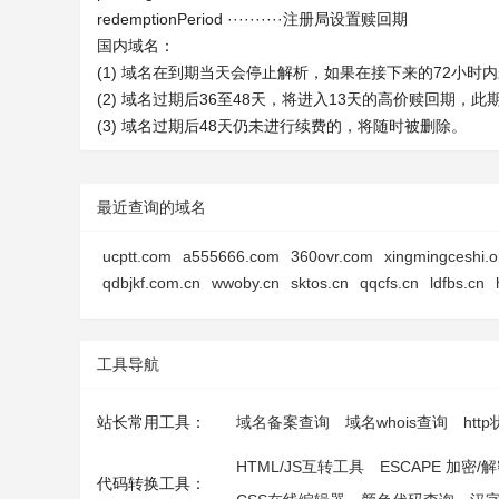
redemptionPeriod ··········注册局设置赎回期
国内域名：
(1) 域名在到期当天会停止解析，如果在接下来的72小
(2) 域名过期后36至48天，将进入13天的高价赎回期，
(3) 域名过期后48天仍未进行续费的，将随时被删除。
最近查询的域名
ucptt.com
a555666.com
360ovr.com
xingmingceshi.o
qdbjkf.com.cn
wwoby.cn
sktos.cn
qqcfs.cn
ldfbs.cn
工具导航
站长常用工具：
域名备案查询
域名whois查询
htt
HTML/JS互转工具
ESCAPE 加密/
代码转换工具：