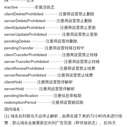
ok ············正常
inactive ···········非激活状态
clientDeleteProhibited ··········注册商设置禁止删除
serverDeleteProhibited ·······注册局设置禁止删除
clientUpdateProhibited ··········注册商设置禁止更新
serverUpdateProhibited ··········注册局设置禁止更新
pendingDelete ··········注册局设置待删除
pendingTransfer ·······注册局设置转移过程中
clientTransferProhibited ··········注册商设置禁止转移
serverTransferProhibited ··········注册局设置禁止转移
clientRenewProhibited ··········注册商设置禁止续费
serverRenewProhibited ·······注册局设置禁止续费
clientHold ··········注册商设置暂停解析
serverHold ··········注册局设置暂停解析
pendingVerification ··········注册信息审核期
redemptionPeriod ··········注册局设置赎回期
国内域名：
(1) 域名在到期当天会停止解析，如果在接下来的72小时内未进行续
费，那么域名会被重新定向到广告页面（即停放状态）。在35天