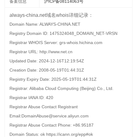
备案信息
沪ICP备08114063号
always-china.net域名whois详细记录：
Domain Name: ALWAYS-CHINA.NET
Registry Domain ID: 1475324048_DOMAIN_NET-VRSN
Registrar WHOIS Server: grs-whois.hichina.com
Registrar URL: http://www.net.cn
Updated Date: 2024-12-16T12:19:54Z
Creation Date: 2008-05-19T01:44:31Z
Registry Expiry Date: 2025-05-19T01:44:31Z
Registrar: Alibaba Cloud Computing (Beijing) Co., Ltd.
Registrar IANA ID: 420
Registrar Abuse Contact Registrant
Email:DomainAbuse@service.aliyun.com
Registrar Abuse Contact Phone: +86.95187
Domain Status: ok https://icann.org/epp#ok