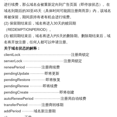
进行续费，那么域名会被重新定向到广告页面（即停放状态）。在
域名到期后的30至45天（具体时间可能因注册商而异）内，该域名
将被保留，期间原持有者有机会进行续费。
(2) 保留期结束后，域名将进入30天的赎回期
（REDEMPTIONPERIOD）。
(3) 赎回期结束后，域名将进入约5天的删除期。删除期结束后，域
名将开放注册，任何人都可以申请注册。
关于域名状态的解释：
clientLock ······································注册商锁定
serverLock ·······························注册局锁定
renewPeriod ············注册商续费
pendingUpdate ···········即将更新
pendingRestore ···········即将恢复
pendingRenew ··········即将续费
pendingCreate ·······················即将创建
autoRenewPeriod ····················注册局自动续费
transferPeriod ··········注册商转移期
addPeriod ·········域名新注册期