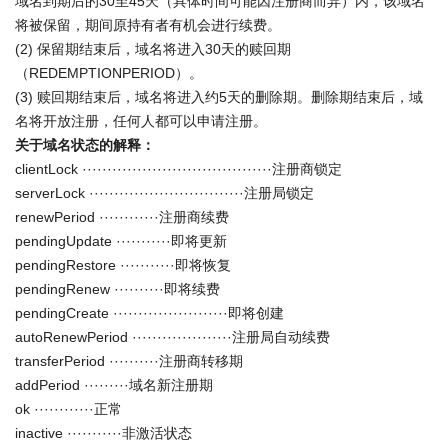
域名到期后的30至45天（具体时间可能因注册商而异）内，该域名
将被保留，期间原持有者有机会进行续费。
(2) 保留期结束后，域名将进入30天的赎回期
（REDEMPTIONPERIOD）。
(3) 赎回期结束后，域名将进入约5天的删除期。删除期结束后，域
名将开放注册，任何人都可以申请注册。
关于域名状态的解释：
clientLock ······································注册商锁定
serverLock ·······························注册局锁定
renewPeriod ············注册商续费
pendingUpdate ···········即将更新
pendingRestore ···········即将恢复
pendingRenew ··········即将续费
pendingCreate ·······················即将创建
autoRenewPeriod ····················注册局自动续费
transferPeriod ··········注册商转移期
addPeriod ·········域名新注册期
ok ············正常
inactive ···········非激活状态