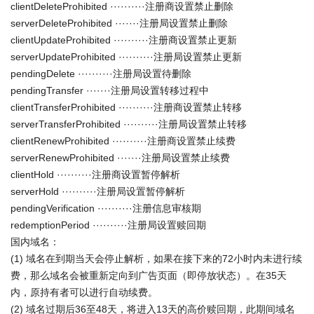
clientDeleteProhibited ··········注册商设置禁止删除
serverDeleteProhibited ·······注册局设置禁止删除
clientUpdateProhibited ··········注册商设置禁止更新
serverUpdateProhibited ··········注册局设置禁止更新
pendingDelete ··········注册局设置待删除
pendingTransfer ·······注册局设置转移过程中
clientTransferProhibited ··········注册商设置禁止转移
serverTransferProhibited ··········注册局设置禁止转移
clientRenewProhibited ··········注册商设置禁止续费
serverRenewProhibited ·······注册局设置禁止续费
clientHold ··········注册商设置暂停解析
serverHold ··········注册局设置暂停解析
pendingVerification ··········注册信息审核期
redemptionPeriod ··········注册局设置赎回期
国内域名：
(1) 域名在到期当天会停止解析，如果在接下来的72小时内未进行续
费，那么域名会被重新定向到广告页面（即停放状态）。在35天
内，原持有者可以进行自动续费。
(2) 域名过期后36至48天，将进入13天的高价赎回期，此期间域名