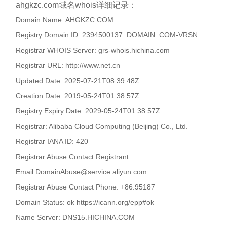
ahgkzc.com域名whois详细记录：
Domain Name: AHGKZC.COM
Registry Domain ID: 2394500137_DOMAIN_COM-VRSN
Registrar WHOIS Server: grs-whois.hichina.com
Registrar URL: http://www.net.cn
Updated Date: 2025-07-21T08:39:48Z
Creation Date: 2019-05-24T01:38:57Z
Registry Expiry Date: 2029-05-24T01:38:57Z
Registrar: Alibaba Cloud Computing (Beijing) Co., Ltd.
Registrar IANA ID: 420
Registrar Abuse Contact Registrant
Email:DomainAbuse@service.aliyun.com
Registrar Abuse Contact Phone: +86.95187
Domain Status: ok https://icann.org/epp#ok
Name Server: DNS15.HICHINA.COM