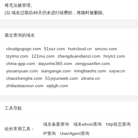
将无法被管理。
(3) 域名过期后48天仍未进行续费的，将随时被删除。
最近查询的域名
cloudgogogo.com
51sxz.com
huircloud.cn
sincou.com
tzytms.com
121mu.com
zhengduandianzi.com
hnytrz.com
china-gpp.com
dayunhe365.com
zengyuanfen.com
yisuanyuan.com
xiangange.com
mingbiaohs.com
xxjcw.cn
chaozhenghe.com
51yiyunweb.com
zitrans.cn
zhiliaobiaoxun.com
wjdyjh.com
工具导航
域名备案查询
域名whois查询
http状态查询
站长常用工具：
IP查询
UserAgent查询