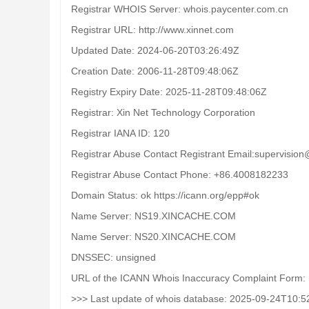
Registrar WHOIS Server: whois.paycenter.com.cn
Registrar URL: http://www.xinnet.com
Updated Date: 2024-06-20T03:26:49Z
Creation Date: 2006-11-28T09:48:06Z
Registry Expiry Date: 2025-11-28T09:48:06Z
Registrar: Xin Net Technology Corporation
Registrar IANA ID: 120
Registrar Abuse Contact Registrant Email:supervisio
Registrar Abuse Contact Phone: +86.4008182233
Domain Status: ok https://icann.org/epp#ok
Name Server: NS19.XINCACHE.COM
Name Server: NS20.XINCACHE.COM
DNSSEC: unsigned
URL of the ICANN Whois Inaccuracy Complaint Form: h
>>> Last update of whois database: 2025-09-24T10:5