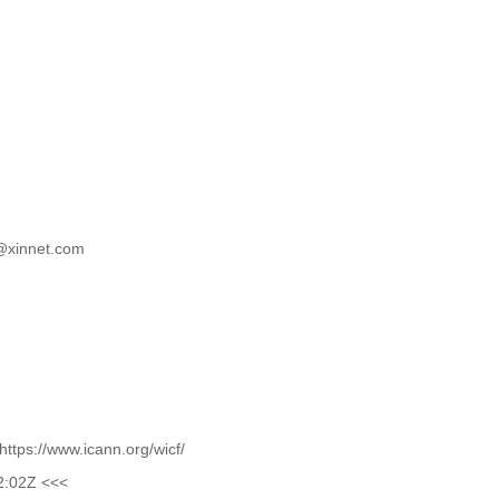
n@xinnet.com
ttps://www.icann.org/wicf/
2:02Z <<<