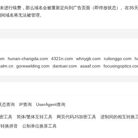
时内未进行续费，那么域名会被重新定向到广告页面（即停放状态）。在35
此期间域名将无法被管理。
om
hunan-changda.com
4321n.com
whnygb.com
ruilonggo.com
h
galm.cn
gorewelding.com
dantuer.com
asaaf.com
focusingoptics.c
p状态查询
IP查询
UserAgent查询
解密工具
简体/繁体互转工具
网页代码JS加密工具
进制间的相互转换
字转换拼音
公制单位换算工具