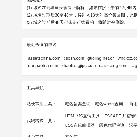
国内域名：
(1) 域名在到期当天会停止解析，如果在接下来的72小
(2) 域名过期后36至48天，将进入13天的高价赎回期，
(3) 域名过期后48天仍未进行续费的，将随时被删除。
最近查询的域名
assetschina.com
csbsn.com
guoling.net.cn
whdxcz.c
danpaotea.com
zhaoliangjipc.com
carseeing.com
cz
工具导航
站长常用工具：
域名备案查询
域名whois查询
htt
HTML/JS互转工具
ESCAPE 加密/
代码转换工具：
CSS在线编辑器
颜色代码查询
汉