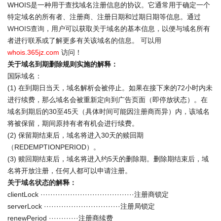
WHOIS是一种用于查找域名注册信息的协议。它通常用于确定一个
特定域名的所有者、注册商、注册日期和过期日期等信息。通过
WHOIS查询
，用户可以获取关于域名的基本信息，以便与域名所有
者进行联系或了解更多有关该域名的信息。 可以用
whois.365jz.com
访问！
关于域名到期删除规则实施的解释：
国际域名：
(1) 在到期日当天，域名解析会被停止。如果在接下来的72小时内未
进行续费，那么域名会被重新定向到广告页面（即停放状态）。在
域名到期后的30至45天（具体时间可能因注册商而异）内，该域名
将被保留，期间原持有者有机会进行续费。
(2) 保留期结束后，域名将进入30天的赎回期
（REDEMPTIONPERIOD）。
(3) 赎回期结束后，域名将进入约5天的删除期。删除期结束后，域
名将开放注册，任何人都可以申请注册。
关于域名状态的解释：
clientLock ······································注册商锁定
serverLock ·······························注册局锁定
renewPeriod ············注册商续费