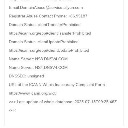
Email:DomainAbuse@service.aliyun.com
Registrar Abuse Contact Phone: +86.95187
Domain Status: clientTransferProhibited
https://icann.org/epp#clientTransferProhibited
Domain Status: clientUpdateProhibited
https://icann.org/epp#clientUpdateProhibited
Name Server: NS3.DNSV4.COM
Name Server: NS4.DNSV4.COM
DNSSEC: unsigned
URL of the ICANN Whois Inaccuracy Complaint Form:
https://www.icann.org/wicf/
>>> Last update of whois database: 2025-07-13T09:25:46Z
<<<