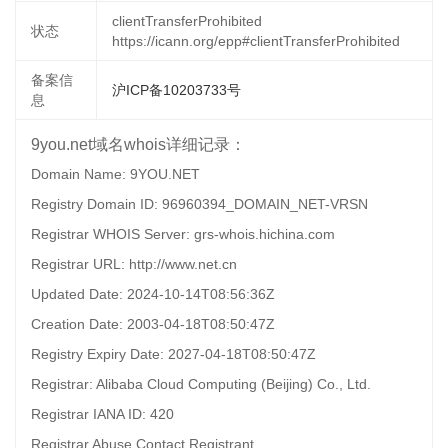
clientTransferProhibited
状态
https://icann.org/epp#clientTransferProhibited
备案信
沪ICP备10203733号
息
9you.net域名whois详细记录：
Domain Name: 9YOU.NET
Registry Domain ID: 96960394_DOMAIN_NET-VRSN
Registrar WHOIS Server: grs-whois.hichina.com
Registrar URL: http://www.net.cn
Updated Date: 2024-10-14T08:56:36Z
Creation Date: 2003-04-18T08:50:47Z
Registry Expiry Date: 2027-04-18T08:50:47Z
Registrar: Alibaba Cloud Computing (Beijing) Co., Ltd.
Registrar IANA ID: 420
Registrar Abuse Contact Registrant