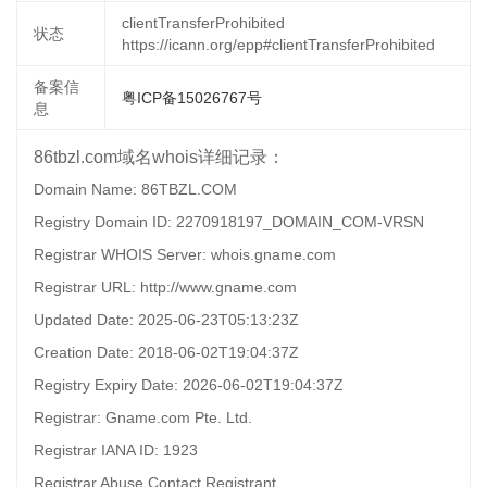
clientTransferProhibited
状态
https://icann.org/epp#clientTransferProhibited
备案信
粤ICP备15026767号
息
86tbzl.com域名whois详细记录：
Domain Name: 86TBZL.COM
Registry Domain ID: 2270918197_DOMAIN_COM-VRSN
Registrar WHOIS Server: whois.gname.com
Registrar URL: http://www.gname.com
Updated Date: 2025-06-23T05:13:23Z
Creation Date: 2018-06-02T19:04:37Z
Registry Expiry Date: 2026-06-02T19:04:37Z
Registrar: Gname.com Pte. Ltd.
Registrar IANA ID: 1923
Registrar Abuse Contact Registrant