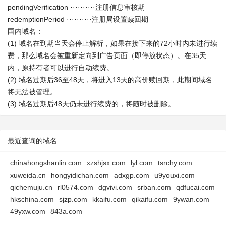
pendingVerification ··········注册信息审核期
redemptionPeriod ··········注册局设置赎回期
国内域名：
(1) 域名在到期当天会停止解析，如果在接下来的72小时内未进行续
费，那么域名会被重新定向到广告页面（即停放状态）。在35天
内，原持有者可以进行自动续费。
(2) 域名过期后36至48天，将进入13天的高价赎回期，此期间域名
将无法被管理。
(3) 域名过期后48天仍未进行续费的，将随时被删除。
最近查询的域名
chinahongshanlin.com
xzshjsx.com
lyl.com
tsrchy.com
xuweida.cn
hongyidichan.com
adxgp.com
u9youxi.com
qichemuju.cn
rl0574.com
dgvivi.com
srban.com
qdfucai.com
hkschina.com
sjzp.com
kkaifu.com
qikaifu.com
9ywan.com
49yxw.com
843a.com