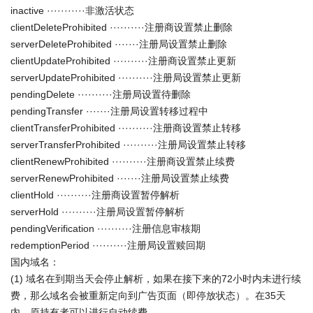
inactive ···········非激活状态
clientDeleteProhibited ··········注册商设置禁止删除
serverDeleteProhibited ·······注册局设置禁止删除
clientUpdateProhibited ··········注册商设置禁止更新
serverUpdateProhibited ··········注册局设置禁止更新
pendingDelete ··········注册局设置待删除
pendingTransfer ·······注册局设置转移过程中
clientTransferProhibited ··········注册商设置禁止转移
serverTransferProhibited ··········注册局设置禁止转移
clientRenewProhibited ··········注册商设置禁止续费
serverRenewProhibited ·······注册局设置禁止续费
clientHold ··········注册商设置暂停解析
serverHold ··········注册局设置暂停解析
pendingVerification ··········注册信息审核期
redemptionPeriod ··········注册局设置赎回期
国内域名：
(1) 域名在到期当天会停止解析，如果在接下来的72小时内未进行续
费，那么域名会被重新定向到广告页面（即停放状态）。在35天
内，原持有者可以进行自动续费。