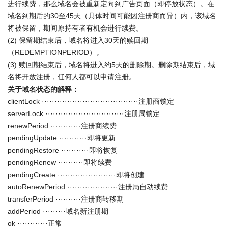
进行续费，那么域名会被重新定向到广告页面（即停放状态）。在
域名到期后的30至45天（具体时间可能因注册商而异）内，该域名
将被保留，期间原持有者有机会进行续费。
(2) 保留期结束后，域名将进入30天的赎回期
（REDEMPTIONPERIOD）。
(3) 赎回期结束后，域名将进入约5天的删除期。删除期结束后，域
名将开放注册，任何人都可以申请注册。
关于域名状态的解释：
clientLock ······································注册商锁定
serverLock ·······························注册局锁定
renewPeriod ············注册商续费
pendingUpdate ···········即将更新
pendingRestore ···········即将恢复
pendingRenew ··········即将续费
pendingCreate ·······················即将创建
autoRenewPeriod ····················注册局自动续费
transferPeriod ··········注册商转移期
addPeriod ·········域名新注册期
ok ············正常