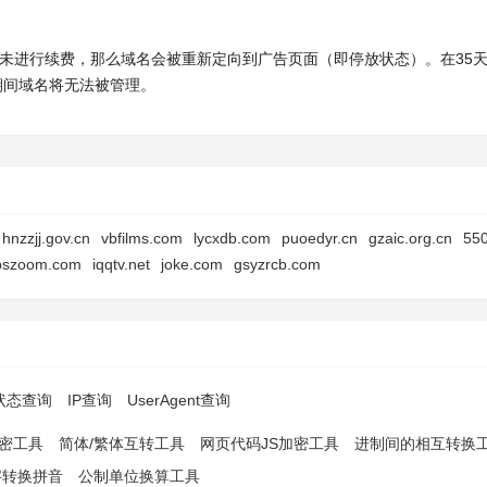
时内未进行续费，那么域名会被重新定向到广告页面（即停放状态）。在35
此期间域名将无法被管理。
hnzzjj.gov.cn
vbfilms.com
lycxdb.com
puoedyr.cn
gzaic.org.cn
55
pszoom.com
iqqtv.net
joke.com
gsyzrcb.com
p状态查询
IP查询
UserAgent查询
解密工具
简体/繁体互转工具
网页代码JS加密工具
进制间的相互转换
字转换拼音
公制单位换算工具