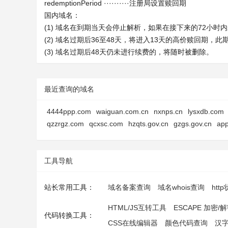
redemptionPeriod ··········注册局设置赎回期
国内域名：
(1) 域名在到期当天会停止解析，如果在接下来的72小
(2) 域名过期后36至48天，将进入13天的高价赎回期，
(3) 域名过期后48天仍未进行续费的，将随时被删除。
最近查询的域名
4444ppp.com
waiguan.com.cn
nxnps.cn
lysxdb.com
qzzrgz.com
qcxsc.com
hzqts.gov.cn
gzgs.gov.cn
ap
工具导航
站长常用工具：
域名备案查询
域名whois查询
htt
HTML/JS互转工具
ESCAPE 加密/
代码转换工具：
CSS在线编辑器
颜色代码查询
汉