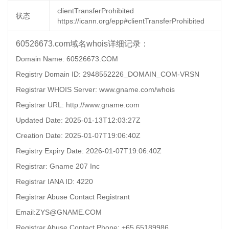
clientTransferProhibited
状态
https://icann.org/epp#clientTransferProhibited
60526673.com域名whois详细记录：
Domain Name: 60526673.COM
Registry Domain ID: 2948552226_DOMAIN_COM-VRSN
Registrar WHOIS Server: www.gname.com/whois
Registrar URL: http://www.gname.com
Updated Date: 2025-01-13T12:03:27Z
Creation Date: 2025-01-07T19:06:40Z
Registry Expiry Date: 2026-01-07T19:06:40Z
Registrar: Gname 207 Inc
Registrar IANA ID: 4220
Registrar Abuse Contact Registrant
Email:ZYS@GNAME.COM
Registrar Abuse Contact Phone: +65.65189986