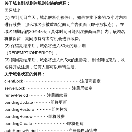
关于域名到期删除规则实施的解释：
国际域名：
(1) 在到期日当天，域名解析会被停止。如果在接下来的72小时内未
进行续费，那么域名会被重新定向到广告页面（即停放状态）。在
域名到期后的30至45天（具体时间可能因注册商而异）内，该域名
将被保留，期间原持有者有机会进行续费。
(2) 保留期结束后，域名将进入30天的赎回期
（REDEMPTIONPERIOD）。
(3) 赎回期结束后，域名将进入约5天的删除期。删除期结束后，域
名将开放注册，任何人都可以申请注册。
关于域名状态的解释：
clientLock ······································注册商锁定
serverLock ·······························注册局锁定
renewPeriod ············注册商续费
pendingUpdate ···········即将更新
pendingRestore ···········即将恢复
pendingRenew ··········即将续费
pendingCreate ·······················即将创建
autoRenewPeriod ····················注册局自动续费