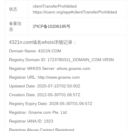
clientTransferProhibited
状态
https://icann.org/epp#clientTransferProhibited
备案信
沪ICP备10206185号
息
4321n.com域名whois详细记录：
Domain Name: 4321N.COM
Registry Domain ID: 1723780311_DOMAIN_COM-VRSN
Registrar WHOIS Server: whois.gname.com
Registrar URL: http://www.gname.com
Updated Date: 2025-07-15T02:50:00Z
Creation Date: 2012-05-30T01:06:57Z
Registry Expiry Date: 2028-05-30T01:06:57Z
Registrar: Gname.com Pte. Ltd.
Registrar IANA ID: 1923
Registrar Abuse Contact Registrant