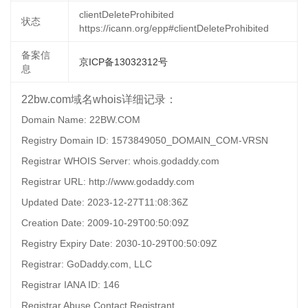
clientDeleteProhibited
状态
https://icann.org/epp#clientDeleteProhibited
备案信
京ICP备13032312号
息
22bw.com域名whois详细记录：
Domain Name: 22BW.COM
Registry Domain ID: 1573849050_DOMAIN_COM-VRSN
Registrar WHOIS Server: whois.godaddy.com
Registrar URL: http://www.godaddy.com
Updated Date: 2023-12-27T11:08:36Z
Creation Date: 2009-10-29T00:50:09Z
Registry Expiry Date: 2030-10-29T00:50:09Z
Registrar: GoDaddy.com, LLC
Registrar IANA ID: 146
Registrar Abuse Contact Registrant